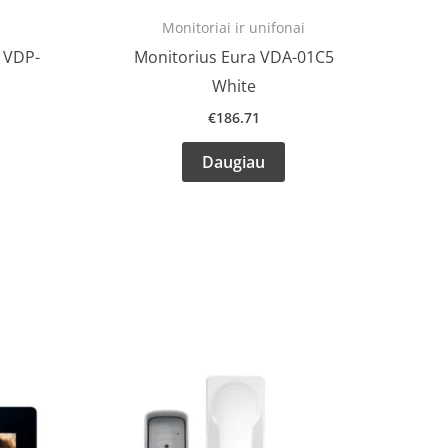
Monitoriai ir unifonai
 VDP-
Monitorius Eura VDA-01C5
White
€
186.71
Daugiau
rrent
ice
01.00.