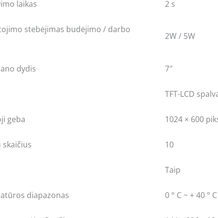
imo laikas
2 s
tojimo stebėjimas budėjimo / darbo
2W / 5W
rano dydis
7″
TFT-LCD spalv
ji geba
1024 × 600 pik
 skaičius
10
Taip
atūros diapazonas
0 ° C ~ + 40 ° C