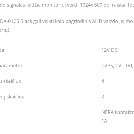
do signalas leidžia monitoriui veikti 1024x 600 dpi raiška, t
DA-01C5 Black gali veikti kaip pagrindinis AHD vaizdo įėjimo 
rių).
pa
12V DC
parametrai
CVBS, CVI, TVI
ų skaičius
4
mų skaičius
2
NĖRA kontakto
1A