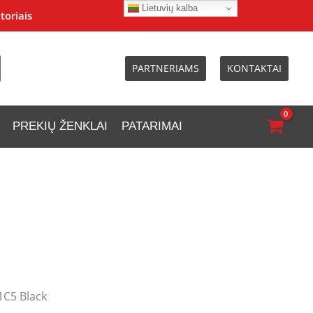
Lietuvių kalba
toriais
PARTNERIAMS
KONTAKTAI
PREKIŲ ŽENKLAI
PATARIMAI
1C5 Black