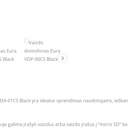
DA-01C5 Black yra idealus sprendimas naudotojams, ieškantie
uje galima įrašyti vaizdus arba vaizdo įrašus į “micro SD” ko