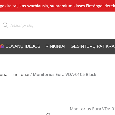
okite tai, kas svarbiausia, su premium klasės FireAngel detek
Products
search
DOVANŲ IDĖJOS
RINKINIAI
GESINTUVŲ PATIKRA
riai ir unifonai
/
Monitorius Eura VDA-01C5 Black
Monitorius Eura VDA-0
produkto