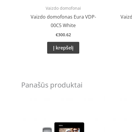
Vaizdo domofonai
Vaizdo domofonas Eura VDP-
Vaiz
00C5 White
€
300.62
Į krepšelį
Panašūs produktai