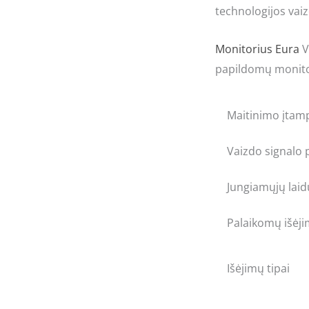
technologijos vaiz
Monitorius
Eura
V
papildomų monito
Maitinimo įtam
Vaizdo signalo 
Jungiamųjų laid
Palaikomų išėji
Išėjimų tipai