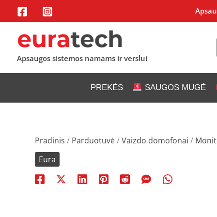
Pereiti
Apsaug
prie
turinio
Apsaugos sistemos namams ir verslui
PREKĖS
SAUGOS MUGĖ
Pradinis
/
Parduotuvė
/
Vaizdo domofonai
/
Monito
Eura