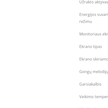
Užrakto aktyvav
Energijos suvar
režimu
Monitoriaus ek
Ekrano tipas
Ekrano skiriamo
Gongų melodijų
Garsiakalbis
Veikimo temper