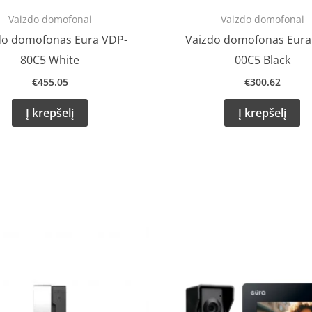
Vaizdo domofonai
Vaizdo domofonai
do domofonas Eura VDP-
Vaizdo domofonas Eura
80C5 White
00C5 Black
€
455.05
€
300.62
Į krepšelį
Į krepšelį
Original
Cu
price
pr
was:
is:
€121.35.
€1