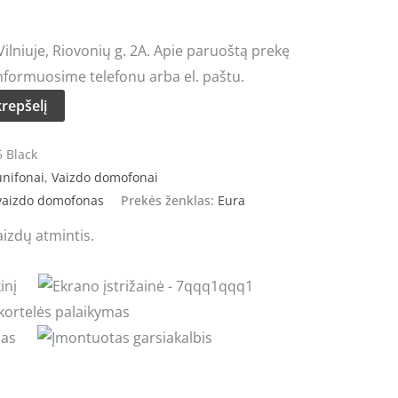
lniuje, Riovonių g. 2A. Apie paruoštą prekę
nformuosime telefonu arba el. paštu.
krepšelį
 Black
unifonai
,
Vaizdo domofonai
vaizdo domofonas
Prekės ženklas:
Eura
izdų atmintis.