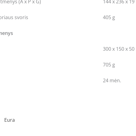
tmenys (A x P x G)
144 x 236 x 1
riaus svoris
405 g
omenys
300 x 150 x 5
705 g
24 mėn.
Eura