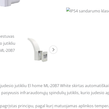
judesio jutikliu El home ML-20B7 White skirtas automatiškai 
 pasyvusis infraraudonųjų spindulių jutiklis, kurio judesio 
 pagrįstas principu, pagal kurį matuojamas aplinkos tempe