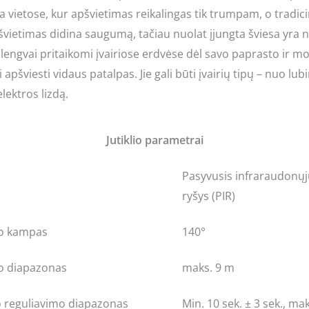
inka vietose, kur apšvietimas reikalingas tik trumpam, o tradi
ietimas didina saugumą, tačiau nuolat įjungta šviesa yra ne
r lengvai pritaikomi įvairiose erdvėse dėl savo paprasto ir mo
 apšviesti vidaus patalpas. Jie gali būti įvairių tipų – nuo lub
elektros lizdą.
Jutiklio parametrai
Pasyvusis infraraudonųj
ryšys (PIR)
mo kampas
140°
mo diapazonas
maks. 9 m
o reguliavimo diapazonas
Min. 10 sek. ± 3 sek., ma