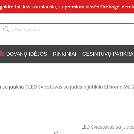
okite tai, kas svarbiausia, su premium klasės FireAngel detek
Products
search
DOVANŲ IDĖJOS
RINKINIAI
GESINTUVŲ PATIKRA
 su jutikliu
/
LED šviestuvas su judesio jutikliu El home ML
LED šviestuvas su judes
produkto
Original
C