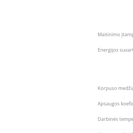
Maitinimo įtam
Energijos suvar
Korpuso medži
Apsaugos koefi
Darbinės tempe