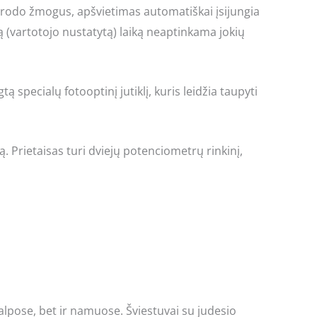
irodo žmogus, apšvietimas automatiškai įsijungia
krą (vartotojo nustatytą) laiką neaptinkama jokių
 specialų fotooptinį jutiklį, kuris leidžia taupyti
 Prietaisas turi dviejų potenciometrų rinkinį,
lpose, bet ir namuose. Šviestuvai su judesio