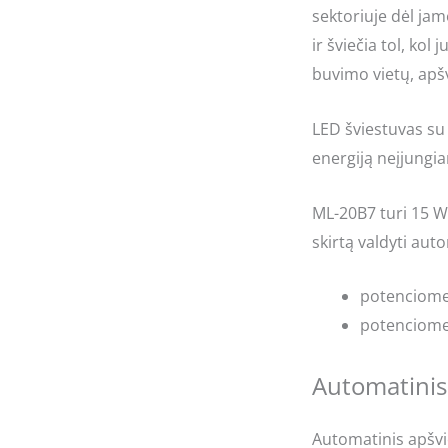
sektoriuje dėl ja
ir šviečia tol, kol
buvimo vietų, apšv
LED šviestuvas su
energiją neįjungia
ML-20B7 turi 15 W 
skirtą valdyti aut
potenciomet
potenciomet
Automatinis 
Automatinis apšvi