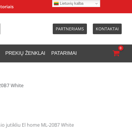
Lietuvių kalba
toriais
PARTNERIAMS
KONTAKTAI
PREKIŲ ŽENKLAI
PATARIMAI
-20B7 White
io jutikliu El home ML-20B7 White
urrent