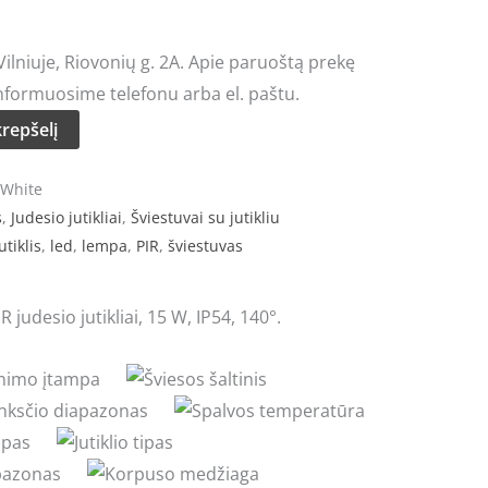
rice
lniuje, Riovonių g. 2A. Apie paruoštą prekę
:
nformuosime telefonu arba el. paštu.
29.20.
krepšelį
 White
s
,
Judesio jutikliai
,
Šviestuvai su jutikliu
utiklis
,
led
,
lempa
,
PIR
,
šviestuvas
 judesio jutikliai, 15 W, IP54, 140°.