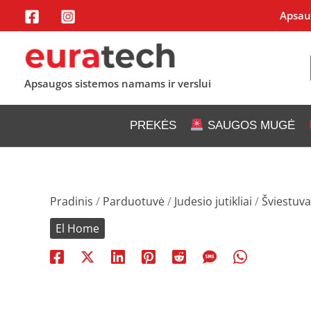
Pereiti
Apsaug
prie
turinio
Apsaugos sistemos namams ir verslui
PREKĖS
SAUGOS MUGĖ
Pradinis
/
Parduotuvė
/
Judesio jutikliai
/
Šviestuvai
El Home