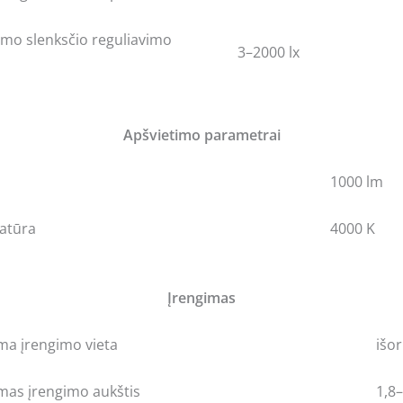
timo slenksčio reguliavimo
3–2000 lx
Apšvietimo parametrai
1000 lm
atūra
4000 K
Įrengimas
a įrengimo vieta
išor
as įrengimo aukštis
1,8