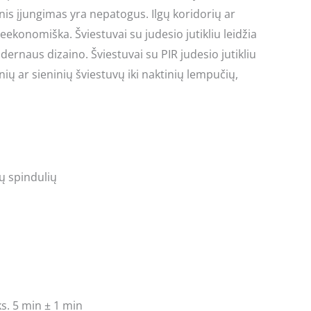
cinis įjungimas yra nepatogus. Ilgų koridorių ar
ekonomiška. Šviestuvai su judesio jutikliu leidžia
dernaus dizaino. Šviestuvai su PIR judesio jutikliu
inių ar sieninių šviestuvų iki naktinių lempučių,
ų spindulių
ks. 5 min ± 1 min