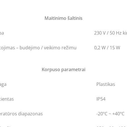
Maitinimo šaltinis
pa
230 V / 50 Hz k
tojimas – budėjimo / veikimo režimu
0,2 W / 15 W
Korpuso parametrai
aga
Plastikas
cientas
IP54
ratūros diapazonas
-20ºC ~ +40ºC