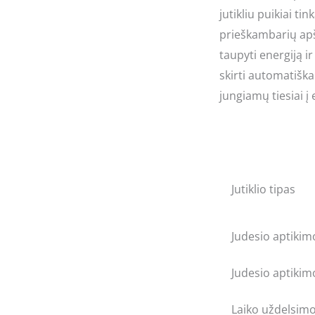
jutikliu puikiai t
prieškambarių apšv
taupyti energiją i
skirti automatiškai
jungiamų tiesiai į 
Jutiklio tipas
Judesio aptiki
Judesio aptiki
Laiko uždelsim