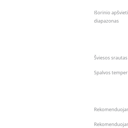
Išorinio apšvie
diapazonas
Šviesos srautas
Spalvos temper
Rekomenduojam
Rekomenduojam