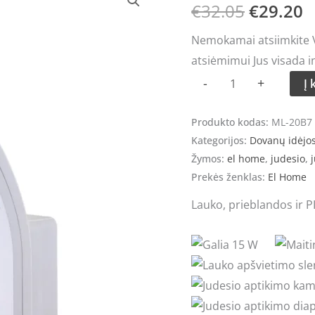
kiekis:
€
32.05
€
29.20
price
p
LED
Nemokamai atsiimkite Vi
šviestuvas
was:
is
atsiėmimui Jus visada i
su
€32.05.
€
-
+
Į 
judesio
jutikliu
Produkto kodas:
ML-20B7
El
Kategorijos:
Dovanų idėjo
home
Žymos:
el home
,
judesio
,
j
ML-
Prekės ženklas:
El Home
20B7
Lauko, prieblandos ir PIR
White