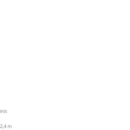
inis
–2,4 m