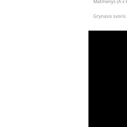
Matmenys (A x P
Grynasis svoris