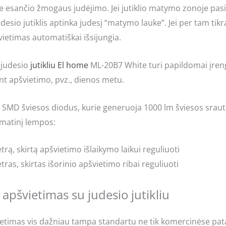
me esančio žmogaus judėjimo. Jei jutiklio matymo zonoje pas
 judesio jutiklis aptinka judesį “matymo lauke”. Jei per tam ti
ietimas automatiškai išsijungia.
 judesio
jutikliu
El home
ML-20B7 White turi papildomai įrengtą
nt apšvietimo, pvz., dienos metu.
SMD šviesos diodus, kurie generuoja 1000 lm šviesos srautą.
omatinį lempos:
rą, skirtą apšvietimo išlaikymo laikui reguliuoti
ras, skirtas išorinio apšvietimo ribai reguliuoti
apšvietimas su judesio jutikliu
etimas vis dažniau tampa standartu ne tik komercinėse pata