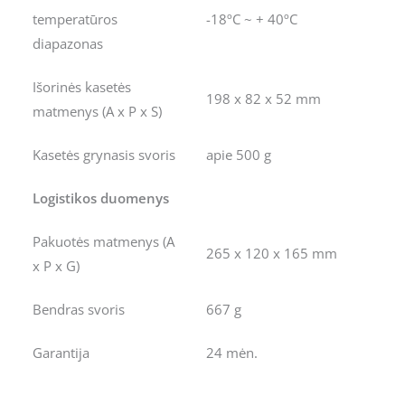
temperatūros
-18ºC ~ + 40ºC
diapazonas
Išorinės kasetės
198 x 82 x 52 mm
matmenys (A x P x S)
Kasetės grynasis svoris
apie 500 g
Logistikos duomenys
Pakuotės matmenys (A
265 x 120 x 165 mm
x P x G)
Bendras svoris
667 g
Garantija
24 mėn.