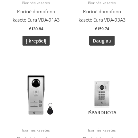
Išorinės kasetės
Išorinės kasetės
Išorinė domofono
Išorinė domofono
kasetė Eura VDA-91A3
kasetė Eura VDA-93A3
€
130.84
€
159.74
Į krepšelį
Daugiau
IŠPARDUOTA
Išorinės kasetės
Išorinės kasetės