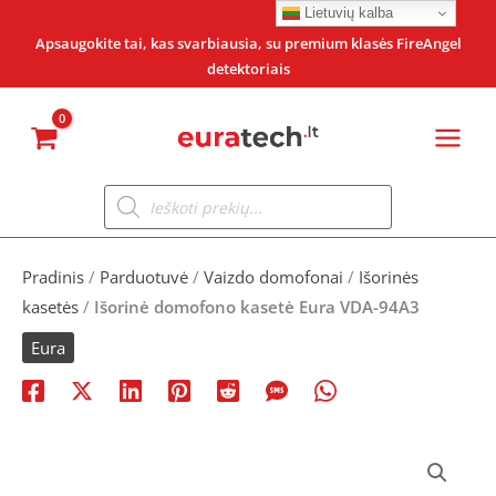
Pereiti
Lietuvių kalba
prie
Apsaugokite tai, kas svarbiausia, su premium klasės FireAngel
detektoriais
turinio
Products
search
Pradinis
/
Parduotuvė
/
Vaizdo domofonai
/
Išorinės
kasetės
/
Išorinė domofono kasetė Eura VDA-94A3
Eura