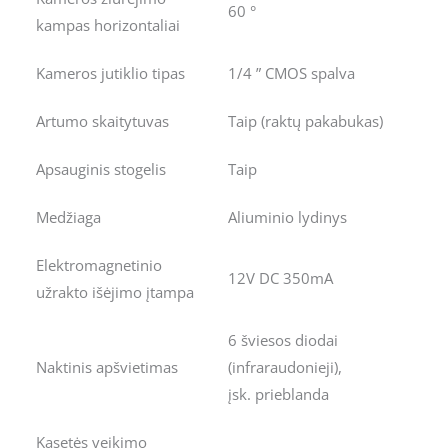
60 °
kampas horizontaliai
Kameros jutiklio tipas
1/4 ” CMOS spalva
Artumo skaitytuvas
Taip (raktų pakabukas)
Apsauginis stogelis
Taip
Medžiaga
Aliuminio lydinys
Elektromagnetinio
12V DC 350mA
užrakto išėjimo įtampa
6 šviesos diodai
Naktinis apšvietimas
(infraraudonieji),
įsk. prieblanda
Kasetės veikimo