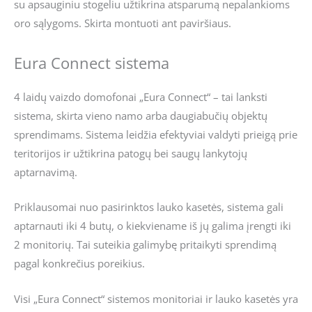
su apsauginiu stogeliu užtikrina atsparumą nepalankioms
oro sąlygoms. Skirta montuoti ant paviršiaus.
Eura Connect sistema
4 laidų vaizdo domofonai „Eura Connect“ – tai lanksti
sistema, skirta vieno namo arba daugiabučių objektų
sprendimams. Sistema leidžia efektyviai valdyti prieigą prie
teritorijos ir užtikrina patogų bei saugų lankytojų
aptarnavimą.
Priklausomai nuo pasirinktos lauko kasetės, sistema gali
aptarnauti iki 4 butų, o kiekviename iš jų galima įrengti iki
2 monitorių. Tai suteikia galimybę pritaikyti sprendimą
pagal konkrečius poreikius.
Visi „Eura Connect“ sistemos monitoriai ir lauko kasetės yra