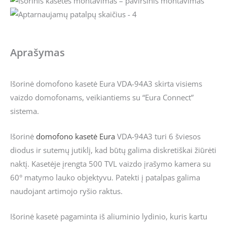
Aprašymas
Išorinė domofono kasetė Eura VDA-94A3 skirta visiems
vaizdo domofonams, veikiantiems su “Eura Connect”
sistema.
Išorinė
domofono kasetė
Eura
VDA-94A3 turi 6 šviesos
diodus ir sutemų jutiklį, kad būtų galima diskretiškai žiūrėti
naktį. Kasetėje įrengta 500 TVL vaizdo įrašymo kamera su
60° matymo lauko objektyvu. Patekti į patalpas galima
naudojant artimojo ryšio raktus.
Išorinė kasetė pagaminta iš aliuminio lydinio, kuris kartu