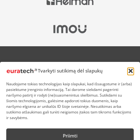
APIE MUS
Tvarkyti sutikimą dėl slapukų
NUOLAIDOS HEROJAMS
PRISTATYMAS
Naudojame tokias technologijas kaip slapukai, kad išsaugotume ir (arba)
PREKIŲ IR PINIGŲ GRĄŽINIMAS
pasiektume įrenginio informaciją. Tai darome siekdami pagerinti
ATSISKAITYMAS
naršymo patirtį ir rodyti (ne)suasmenintus skelbimus. Sutikdami su
D.U.K
šiomis technologijomis, galėsime apdoroti tokius duomenis, kaip
naršymo elgsena ar unikalūs ID šioje svetainėje. Nesutikimas arba
KOKYBĖS POLITIKA
sutikimo atšaukimas gali turėti neigiamos įtakos tam tikroms funkcijoms
SLAPUKŲ POLITIKA
ir savybėms.
PRIVATUMO POLITIKA
SĄLYGOS IR TAISYKLĖS
Priimti
ELEKTRONIKOS RŪŠIAVIMAS