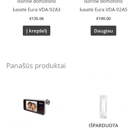
Išorinė domofono
Išorinė domofono
kasetė Eura VDA-92A3
kasetė Eura VDA-92A5
€
135.06
€
199.00
Į krepšelį
Daugiau
Panašūs produktai
IŠPARDUOTA