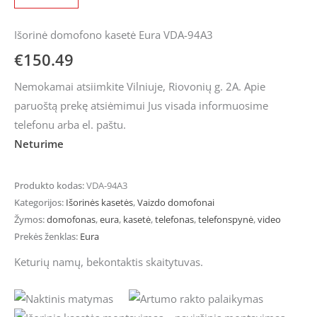
Išorinė domofono kasetė Eura VDA-94A3
€
150.49
Nemokamai atsiimkite Vilniuje, Riovonių g. 2A. Apie
paruoštą prekę atsiėmimui Jus visada informuosime
telefonu arba el. paštu.
Neturime
Produkto kodas:
VDA-94A3
Kategorijos:
Išorinės kasetės
,
Vaizdo domofonai
Žymos:
domofonas
,
eura
,
kasetė
,
telefonas
,
telefonspynė
,
video
Prekės ženklas:
Eura
Keturių namų, bekontaktis skaitytuvas.