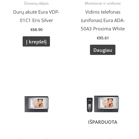
Dovanų idėjos
Monitoriai ir unifonai
Durų akutė Eura VDP-
Vidinis telefonas
01C1 Eris Silver
(unifonas) Eura ADA-
50A3 Proxima White
€
68.90
€
95.61
Į krepšelį
Daugiau
IŠPARDUOTA