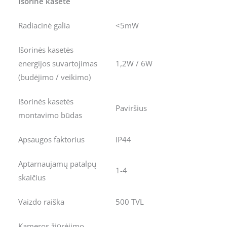
Išorinė kasetė
Radiacinė galia
<5mW
Išorinės kasetės
energijos suvartojimas
1,2W / 6W
(budėjimo / veikimo)
Išorinės kasetės
Paviršius
montavimo būdas
Apsaugos faktorius
IP44
Aptarnaujamų patalpų
1-4
skaičius
Vaizdo raiška
500 TVL
Kameros žiūrėjimo