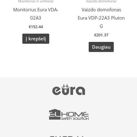
Monitoriai ir unifonai
Vaizdo domofonai
Monitorius Eura VDA-
Vaizdo domofonas
02A3
Eura VDP-22A3 Pluton
G
€
152.44
€
201.37
Į krepšelį
Daugiau