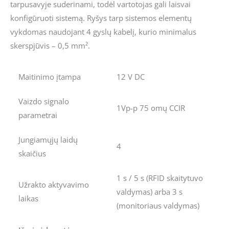
tarpusavyje suderinami, todėl vartotojas gali laisvai
konfigūruoti sistemą. Ryšys tarp sistemos elementų
vykdomas naudojant 4 gyslų kabelį, kurio minimalus
skerspjūvis – 0,5 mm².
Maitinimo įtampa
12 V DC
Vaizdo signalo
1Vp-p 75 omų CCIR
parametrai
Jungiamųjų laidų
4
skaičius
1 s / 5 s (RFID skaitytuvo
Užrakto aktyvavimo
valdymas) arba 3 s
laikas
(monitoriaus valdymas)