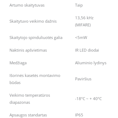
Artumo skaitytuvas
Taip
13,56 kHz
Skaitytuvo veikimo dažnis
(MIFARE)
Skaitytojo spinduliuotės galia
<5mW
Naktinis apšvietimas
IR LED diodai
Medžiaga
Aliuminio lydinys
Išorinės kasetės montavimo
Paviršius
būdas
Veikimo temperatūros
-18ºC ~ + 40ºC
diapazonas
Apsaugos standartas
IP65