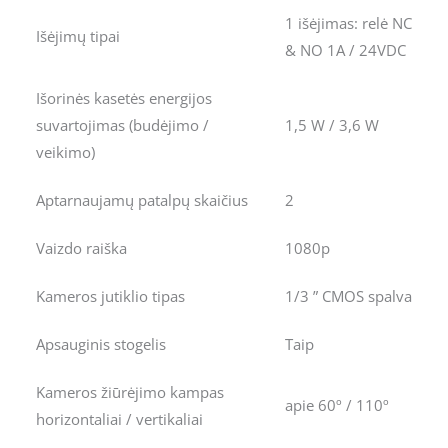
1 išėjimas: relė NC
Išėjimų tipai
& NO 1A / 24VDC
Išorinės kasetės energijos
suvartojimas (budėjimo /
1,5 W / 3,6 W
veikimo)
Aptarnaujamų patalpų skaičius
2
Vaizdo raiška
1080p
Kameros jutiklio tipas
1/3 ” CMOS spalva
Apsauginis stogelis
Taip
Kameros žiūrėjimo kampas
apie 60º / 110º
horizontaliai / vertikaliai