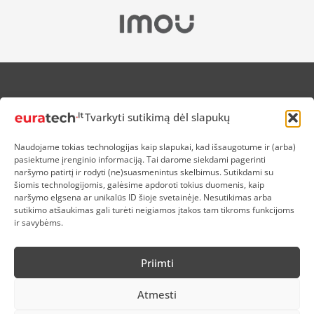
APIE MUS
Tvarkyti sutikimą dėl slapukų
NUOLAIDOS HEROJAMS
PRISTATYMAS
Naudojame tokias technologijas kaip slapukai, kad išsaugotume ir (arba)
PREKIŲ IR PINIGŲ GRĄŽINIMAS
pasiektume įrenginio informaciją. Tai darome siekdami pagerinti
ATSISKAITYMAS
naršymo patirtį ir rodyti (ne)suasmenintus skelbimus. Sutikdami su
D.U.K
šiomis technologijomis, galėsime apdoroti tokius duomenis, kaip
naršymo elgsena ar unikalūs ID šioje svetainėje. Nesutikimas arba
KOKYBĖS POLITIKA
sutikimo atšaukimas gali turėti neigiamos įtakos tam tikroms funkcijoms
SLAPUKŲ POLITIKA
ir savybėms.
PRIVATUMO POLITIKA
SĄLYGOS IR TAISYKLĖS
Priimti
ELEKTRONIKOS RŪŠIAVIMAS
Atmesti