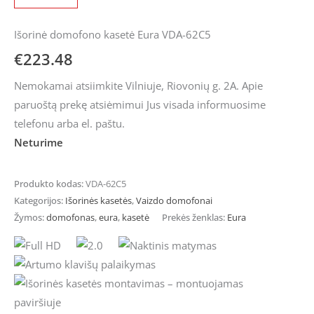
Išorinė domofono kasetė Eura VDA-62C5
€
223.48
Nemokamai atsiimkite Vilniuje, Riovonių g. 2A. Apie
paruoštą prekę atsiėmimui Jus visada informuosime
telefonu arba el. paštu.
Neturime
Produkto kodas:
VDA-62C5
Kategorijos:
Išorinės kasetės
,
Vaizdo domofonai
Žymos:
domofonas
,
eura
,
kasetė
Prekės ženklas:
Eura