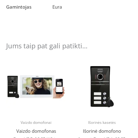
Gamintojas
Eura
Jums taip pat gali patikti…
Vaizdo domofonai
Išorinės kasetės
Vaizdo domofonas
Išorinė domofono