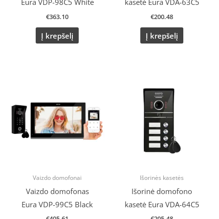
Eura VDP-98C5 White
kasetė Eura VDA-63C5
€
363.10
€
200.48
Į krepšelį
Į krepšelį
Vaizdo domofonai
Išorinės kasetės
Vaizdo domofonas
Išorinė domofono
Eura VDP-99C5 Black
kasetė Eura VDA-64C5
€
405.61
€
205.48