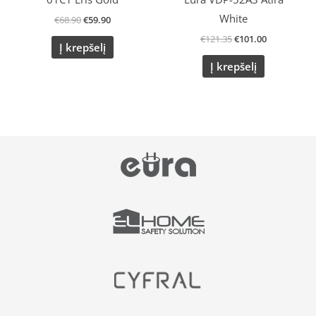
White
€
68.90
€
59.90
€
121.35
€
101.00
Į krepšelį
Į krepšelį