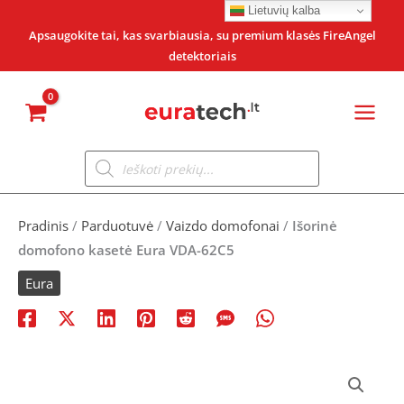
Pereiti
Lietuvių kalba
prie
Apsaugokite tai, kas svarbiausia, su premium klasės FireAngel
detektoriais
turinio
Products
search
Pradinis
/
Parduotuvė
/
Vaizdo domofonai
/
Išorinė
domofono kasetė Eura VDA-62C5
Eura