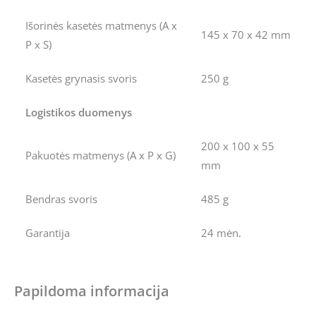
Išorinės kasetės matmenys (A x
145 x 70 x 42 mm
P x S)
Kasetės grynasis svoris
250 g
Logistikos duomenys
200 x 100 x 55
Pakuotės matmenys (A x P x G)
mm
Bendras svoris
485 g
Garantija
24 mėn.
Papildoma informacija