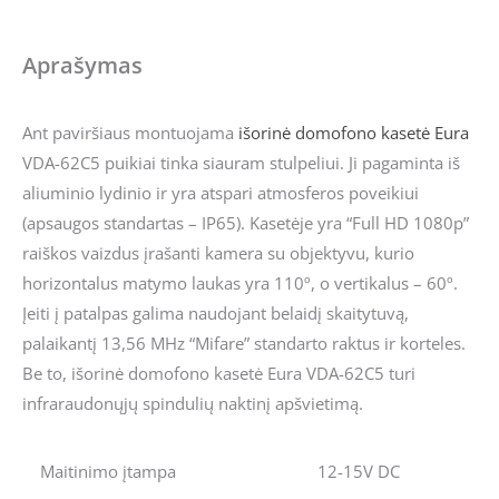
Aprašymas
Ant paviršiaus montuojama
išorinė domofono kasetė
Eura
VDA-62C5 puikiai tinka siauram stulpeliui. Ji pagaminta iš
aliuminio lydinio ir yra atspari atmosferos poveikiui
(apsaugos standartas – IP65). Kasetėje yra “Full HD 1080p”
raiškos vaizdus įrašanti kamera su objektyvu, kurio
horizontalus matymo laukas yra 110º, o vertikalus – 60º.
Įeiti į patalpas galima naudojant belaidį skaitytuvą,
palaikantį 13,56 MHz “Mifare” standarto raktus ir korteles.
Be to, išorinė domofono kasetė Eura VDA-62C5 turi
infraraudonųjų spindulių naktinį apšvietimą.
Maitinimo įtampa
12-15V DC