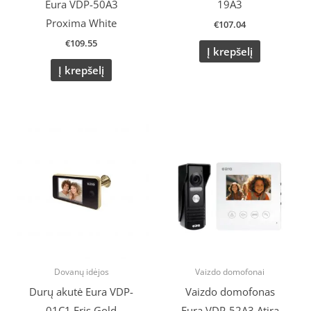
Eura VDP-50A3
19A3
Proxima White
€
107.04
€
109.55
Į krepšelį
Į krepšelį
Original
Current
Original
Current
price
price
price
price
was:
is:
was:
is:
€68.90.
€59.90.
€121.35.
€101.00.
Dovanų idėjos
Vaizdo domofonai
Durų akutė Eura VDP-
Vaizdo domofonas
01C1 Eris Gold
Eura VDP-52A3 Atira