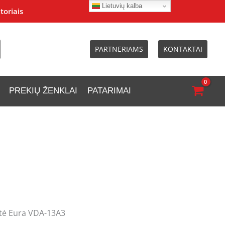
Lietuvių kalba
toriais
PARTNERIAMS
KONTAKTAI
PREKIŲ ŽENKLAI
PATARIMAI
tė Eura VDA-13A3