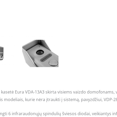
kasetė Eura VDA-13A3 skirta visiems vaizdo domofonams, vei
is modeliais, kurie nėra įtraukti į sistemą, pavyzdžiui, VDP-
ngti 6 infraraudonųjų spindulių šviesos diodai, veikiantys 