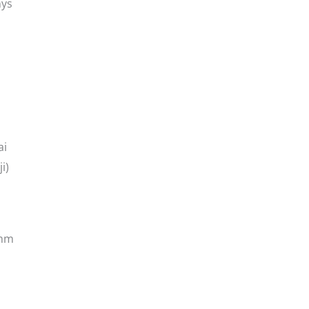
nys
ai
i)
 mm