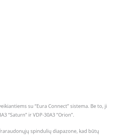
kiantiems su “Eura Connect” sistema. Be to, ji
28A3 “Saturn” ir VDP-30A3 “Orion”.
infraraudonųjų spindulių diapazone, kad būtų