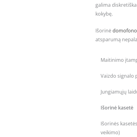
galima diskretiška
kokybę.
Išorinė
domofono 
atsparumą nepalan
Maitinimo įtam
Vaizdo signalo 
Jungiamųjų laid
Išorinė kasetė
Išorinės kasetė
veikimo)