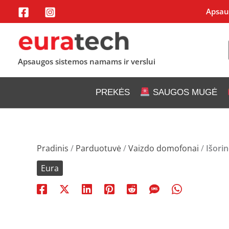
Pereiti
Apsaug
prie
turinio
Apsaugos sistemos namams ir verslui
PREKĖS
SAUGOS MUGĖ
Pradinis
/
Parduotuvė
/
Vaizdo domofonai
/
Išori
Eura