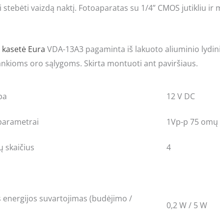
i stebėti vaizdą naktį. Fotoaparatas su 1/4” CMOS jutikliu ir 
kasetė
Eura
VDA-13A3 pagaminta iš lakuoto aliuminio lydini
kioms oro sąlygoms. Skirta montuoti ant paviršiaus.
pa
12 V DC
parametrai
1Vp-p 75 omų
ų skaičius
4
s energijos suvartojimas (budėjimo /
0,2 W / 5 W