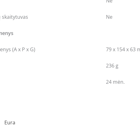
Ne
 skaitytuvas
Ne
omenys
nys (A x P x G)
79 x 154 x 63
236 g
24 mėn.
Eura