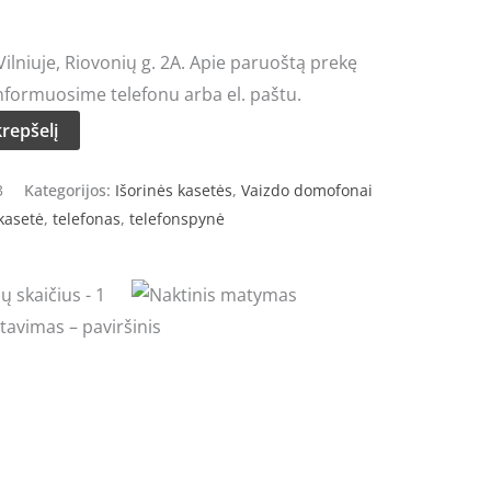
lniuje, Riovonių g. 2A. Apie paruoštą prekę
nformuosime telefonu arba el. paštu.
krepšelį
3
Kategorijos:
Išorinės kasetės
,
Vaizdo domofonai
kasetė
,
telefonas
,
telefonspynė