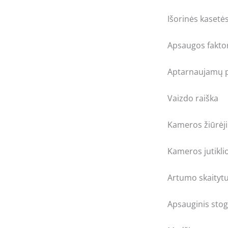
Išorinės kaset
Apsaugos fakto
Aptarnaujamų p
Vaizdo raiška
Kameros žiūrėj
Kameros jutiklio
Artumo skaityt
Apsauginis stog