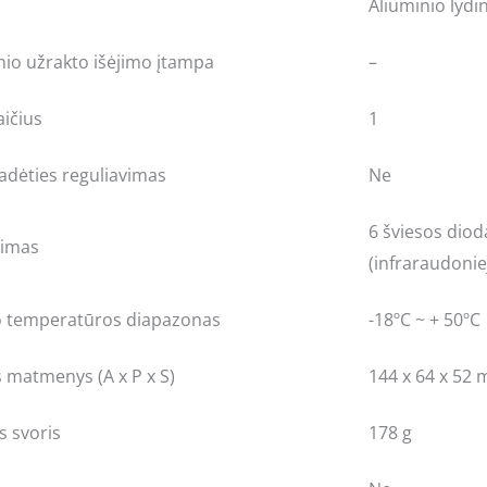
Aliuminio lydi
io užrakto išėjimo įtampa
–
aičius
1
adėties reguliavimas
Ne
6 šviesos diod
timas
(infraraudoniej
o temperatūros diapazonas
-18ºC ~ + 50ºC
s matmenys (A x P x S)
144 x 64 x 52
s svoris
178 g