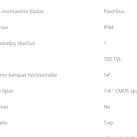
ės montavimo būdas
Paviršius
rius
IP44
atalpų skaičius
1
700 TVL
imo kampas horizontaliai
54º
 tipas
1/4 ” CMOS sp
uvas
Ne
elis
Taip