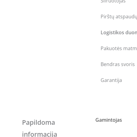
Šifruotojas
Pirštų atspaudų
Logistikos du
Pakuotės matme
Bendras svoris
Garantija
Gamintojas
Papildoma
informacija