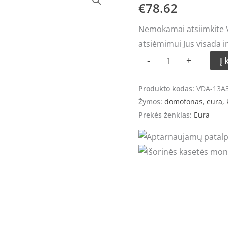
kiekis:
€
78.62
Išorinė
Nemokamai atsiimkite Vi
domofono
atsiėmimui Jus visada i
kasetė
-
+
Į 
Eura
VDA-
Produkto kodas:
VDA-13A
13A3
Žymos:
domofonas
,
eura
,
Prekės ženklas:
Eura