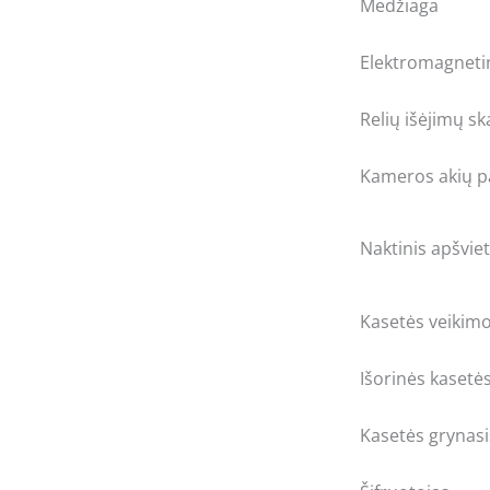
Medžiaga
Elektromagnetin
Relių išėjimų sk
Kameros akių p
Naktinis apšvie
Kasetės veikim
Išorinės kasetė
Kasetės grynasi