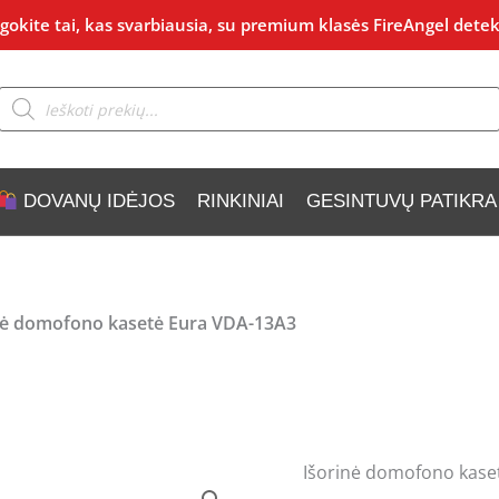
okite tai, kas svarbiausia, su premium klasės FireAngel detek
Products
search
DOVANŲ IDĖJOS
RINKINIAI
GESINTUVŲ PATIKRA
nė domofono kasetė Eura VDA-13A3
Išorinė domofono kase
produkto