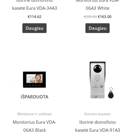
Išorinė domofono
Monitorius Eura VDA-
kasetė Eura VDA-34A3
06A3 White
€
114.62
€
200.89
€
163.00
Daugiau
Daugiau
Original
Current
price
price
was:
is:
€200.89.
€163.00.
IŠPARDUOTA
Monitoriai ir unifonai
Išorinės kasetės
Monitorius Eura VDA-
Išorinė domofono
06A3 Black
kasetė Eura VDA-91A3