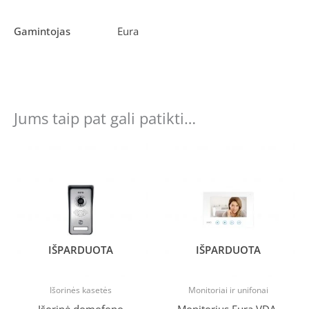
Gamintojas
Eura
Jums taip pat gali patikti…
Original
Current
price
price
was:
is:
€200.89.
€163.00.
IŠPARDUOTA
IŠPARDUOTA
Išorinės kasetės
Monitoriai ir unifonai