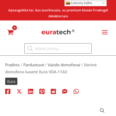
Pereiti
Lietuvių kalba
prie
Apsaugokite tai, kas svarbiausia, su premium klasės FireAngel
detektoriais
turinio
Products
search
Pradinis
/
Parduotuvė
/
Vaizdo domofonai
/
Išorinė
domofono kasetė Eura VDA-11A3
Eura
produkto
Original
Current
kiekis: