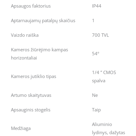
Apsaugos faktorius
IP44
Aptarnaujamų patalpų skaičius
1
Vaizdo raiška
700 TVL
Kameros žiūrėjimo kampas
54º
horizontaliai
1/4 ” CMOS
Kameros jutiklio tipas
spalva
Artumo skaitytuvas
Ne
Apsauginis stogelis
Taip
Aliuminio
Medžiaga
lydinys, dažytas