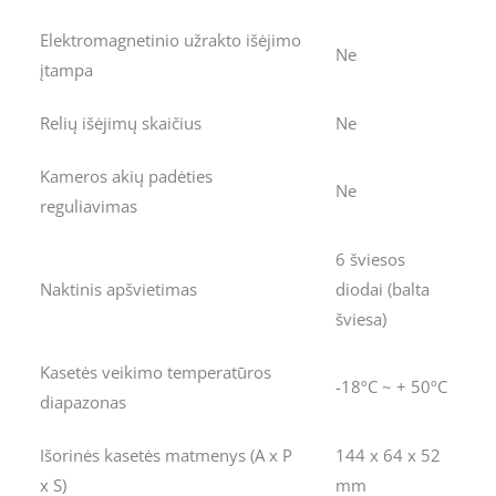
Elektromagnetinio užrakto išėjimo
Ne
įtampa
Relių išėjimų skaičius
Ne
Kameros akių padėties
Ne
reguliavimas
6 šviesos
Naktinis apšvietimas
diodai (balta
šviesa)
Kasetės veikimo temperatūros
-18ºC ~ + 50ºC
diapazonas
Išorinės kasetės matmenys (A x P
144 x 64 x 52
x S)
mm