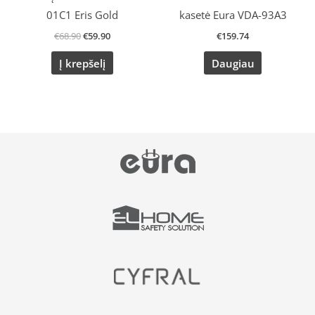
01C1 Eris Gold
kasetė Eura VDA-93A3
€
68.90
€
59.90
€
159.74
Į krepšelį
Daugiau