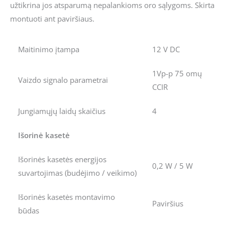
užtikrina jos atsparumą nepalankioms oro sąlygoms. Skirta
montuoti ant paviršiaus.
Maitinimo įtampa
12 V DC
1Vp-p 75 omų
Vaizdo signalo parametrai
CCIR
Jungiamųjų laidų skaičius
4
Išorinė kasetė
Išorinės kasetės energijos
0,2 W / 5 W
suvartojimas (budėjimo / veikimo)
Išorinės kasetės montavimo
Paviršius
būdas