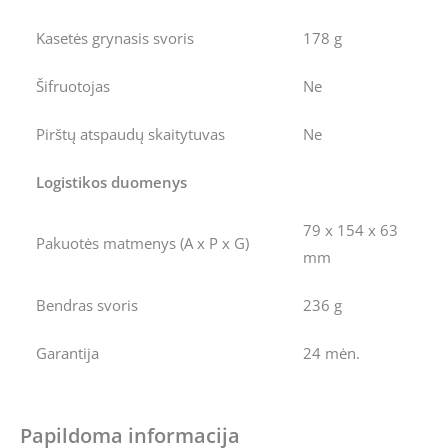
Kasetės grynasis svoris
178 g
Šifruotojas
Ne
Pirštų atspaudų skaitytuvas
Ne
Logistikos duomenys
79 x 154 x 63
Pakuotės matmenys (A x P x G)
mm
Bendras svoris
236 g
Garantija
24 mėn.
Papildoma informacija