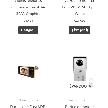
Vidinis telefonas
Vaizdo domofonas
(unifonas) Eura ADA-
Eura VDP-12A3 Tytan
30A3 Graphite
White
€
40.94
€
277.59
Daugiau
Į krepšelį
Original
Current
price
price
was:
is:
€68.90.
€59.90.
IŠPARDUOTA
Dovanų idėjos
Išorinės kasetės
Durų akutė Eura VDP-
Išorinė domofono