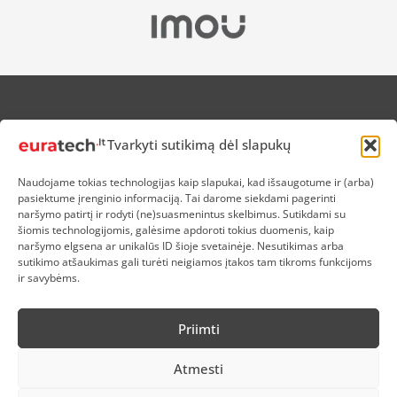
APIE MUS
Tvarkyti sutikimą dėl slapukų
NUOLAIDOS HEROJAMS
PRISTATYMAS
Naudojame tokias technologijas kaip slapukai, kad išsaugotume ir (arba)
PREKIŲ IR PINIGŲ GRĄŽINIMAS
pasiektume įrenginio informaciją. Tai darome siekdami pagerinti
ATSISKAITYMAS
naršymo patirtį ir rodyti (ne)suasmenintus skelbimus. Sutikdami su
D.U.K
šiomis technologijomis, galėsime apdoroti tokius duomenis, kaip
naršymo elgsena ar unikalūs ID šioje svetainėje. Nesutikimas arba
KOKYBĖS POLITIKA
sutikimo atšaukimas gali turėti neigiamos įtakos tam tikroms funkcijoms
SLAPUKŲ POLITIKA
ir savybėms.
PRIVATUMO POLITIKA
SĄLYGOS IR TAISYKLĖS
Priimti
ELEKTRONIKOS RŪŠIAVIMAS
Atmesti