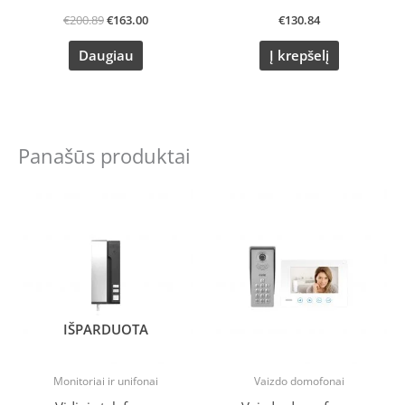
€
200.89
€
163.00
€
130.84
Daugiau
Į krepšelį
Panašūs produktai
IŠPARDUOTA
Monitoriai ir unifonai
Vaizdo domofonai