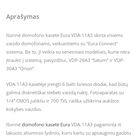
Aprašymas
Išorinė domofono kasetė Eura VDA-11A3 skirta visiems
vaizdo domofonams, veikiantiems su “Eura Connect”
sistema. Be to, ji veikia su senesniais modeliais, kurie nėra
įtraukti į sistemą, pavyzdžiui, VDP-28A3 “Saturn” ir VDP-
30A3 “Orion”.
VDA-11A3 kasetėje įrengti 6 balti šviesos diodai, kad būtų
galima diskretiškai stebėti vaizdą naktį. Fotoaparatas su
1/4” CMOS jutikliu ir 700 TVL raiška užtikrina aukštos
kokybės vaizdus.
Išorinė
domofono kasetė
Eura
VDA-11A3 pagaminta iš
lakuoto aliuminio lydinio, kuris kartu su apsauginiu gaubtu