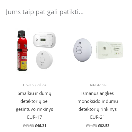
Jums taip pat gali patikti…
Original
Current
Original
Current
price
price
price
price
was:
is:
was:
is:
€49.80.
€46.31.
€91.70.
€82.53.
Dovanų idėjos
Detektoriai
Smalkių ir dūmų
Išmanus anglies
detektorių bei
monoksido ir dūmų
gesintuvo rinkinys
detektorių rinkinys
EUR-17
EUR-21
€
49.80
€
46.31
€
91.70
€
82.53