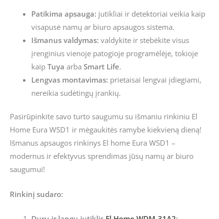
Patikima apsauga:
jutikliai ir detektoriai veikia kaip
visapusė namų ar biuro apsaugos sistema.
Išmanus valdymas:
valdykite ir stebėkite visus
įrenginius vienoje patogioje programėlėje, tokioje
kaip
Tuya
arba
Smart Life
.
Lengvas montavimas:
prietaisai lengvai įdiegiami,
nereikia sudėtingų įrankių.
Pasirūpinkite savo turto saugumu su išmaniu rinkiniu El
Home Eura WSD1 ir mėgaukitės ramybe kiekvieną dieną!
Išmanus apsaugos rinkinys El home Eura WSD1 –
modernus ir efektyvus sprendimas jūsų namų ar biuro
saugumui!
Rinkinį sudaro:
Durų ir langų jutiklis
El Home WDM-31A2
: