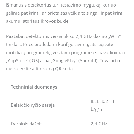
Išmanusis detektorius turi testavimo mygtuką, kuriuo
galima patikrinti, ar prietaisas veikia teisingai, ir patikrinti
akumuliatoriaus įkrovos būklę.
Pastaba:
detektorius veikia tik su 2,4 GHz dažnio „WiFi“
tinklais. Prieš pradėdami konfigūravimą, atsisiųskite
mobiliąją programėlę įvesdami programėlės pavadinimą į
„AppStore“ (iOS) arba „GooglePlay“ (Android): Tuya arba
nuskaitykite atitinkamą QR kodą.
Techniniai duomenys
IEEE 802.11
Belaidžio ryšio sąsaja
b/g/n
Darbinis dažnis
2,4 GHz