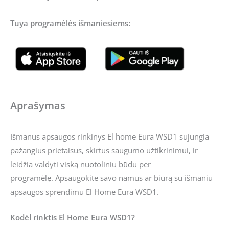
Tuya programėlės išmaniesiems:
Aprašymas
Išmanus apsaugos rinkinys El home Eura WSD1 sujungia
pažangius prietaisus, skirtus saugumo užtikrinimui, ir
leidžia valdyti viską nuotoliniu būdu per
programėlę. Apsaugokite savo namus ar biurą su išmaniu
apsaugos sprendimu El Home Eura WSD1.
Kodėl rinktis El Home Eura WSD1?