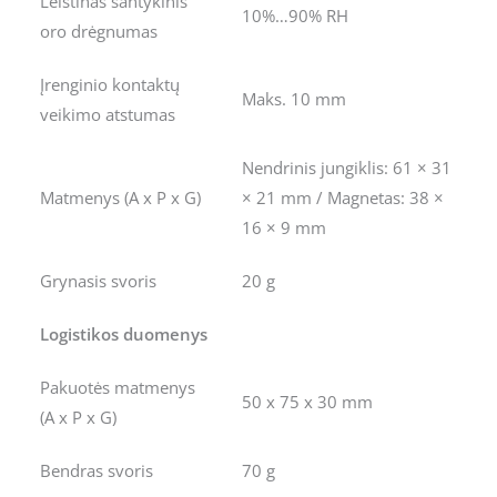
Leistinas santykinis
10%…90% RH
oro drėgnumas
Įrenginio kontaktų
Maks. 10 mm
veikimo atstumas
Nendrinis jungiklis: 61 × 31
Matmenys (A x P x G)
× 21 mm / Magnetas: 38 ×
16 × 9 mm
Grynasis svoris
20 g
Logistikos duomenys
Pakuotės matmenys
50 x 75 x 30 mm
(A x P x G)
Bendras svoris
70 g