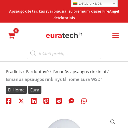
Pereiti
Lietuvių kalba
prie
Apsaugokite tai, kas svarbiausia, su premium klasės FireAngel
detektoriais
turinio
Products
search
Pradinis
/
Parduotuvė
/
Išmanūs apsaugos rinkiniai
/
Išmanus apsaugos rinkinys El home Eura WSD1
El Home
Eura
produkto
Original
Current
kiekis: