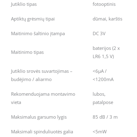
Jutiklio tipas
fotooptinis
Aptiktų grėsmių tipai
dūmai, karštis
Maitinimo šaltinio įtampa
DC 3V
baterijos (2 x
Maitinimo tipas
LR6 1,5 V)
Jutiklio srovės suvartojimas –
<6μA /
budėjimo / aliarmo
<1200mA
Rekomenduojama montavimo
lubos,
vieta
patalpose
Maksimalus garsumo lygis
85 dB / 3 m
Maksimali spinduliuotės galia
<5mW