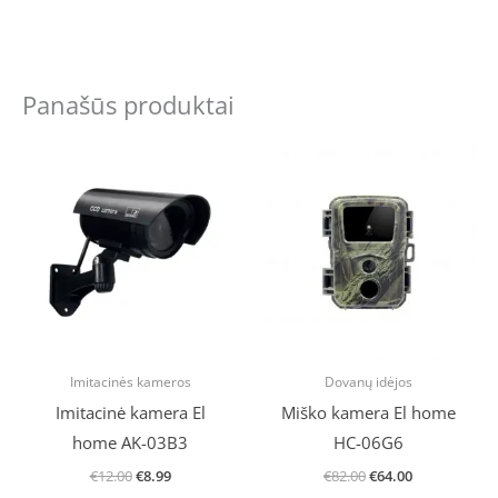
Panašūs produktai
Original
Current
Original
Current
price
price
price
price
was:
is:
was:
is:
€12.00.
€8.99.
€82.00.
€64.00.
Imitacinės kameros
Dovanų idėjos
Imitacinė kamera El
Miško kamera El home
home AK-03B3
HC-06G6
€
12.00
€
8.99
€
82.00
€
64.00