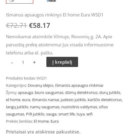
Išmanus apsaugos rinkinys El home Eura WSD1
€
72.71
€
58.17
Nemokamai atsiimkite Vilniuje, Riovonių g. 2A. Apie
paruoštą prekę atsiėmimui Jus visada informuosime
telefonu arba el. paštu.
-
+
Į krepšelį
Produkto kodas:
WSD1
Kategorijos:
Dovanų idėjos
,
Išmanūs apsaugos rinkiniai
Žymų:
apsauga
,
biuro saugumas
,
dūmų detektorius
,
durų jutiklis
,
el home
,
eura
,
išmanūs namai
,
judesio jutiklis
,
karščio detektorius
,
langų jutiklis
,
namų saugumas
,
nuotolinis valdymas
,
ofiso
saugumas
,
PIR jutiklis
,
sauga
,
smart life
,
tuya
,
wifi
Prekės ženklas:
El Home
,
Eura
Prietaisai yra atskirose pakuotėse.