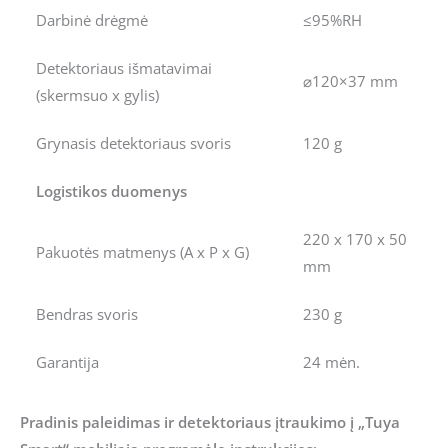
Darbinė drėgmė
≤95%RH
Detektoriaus išmatavimai
⌀120×37 mm
(skermsuo x gylis)
Grynasis detektoriaus svoris
120 g
Logistikos duomenys
220 x 170 x 50
Pakuotės matmenys (A x P x G)
mm
Bendras svoris
230 g
Garantija
24 mėn.
Pradinis paleidimas ir detektoriaus įtraukimo į „Tuya