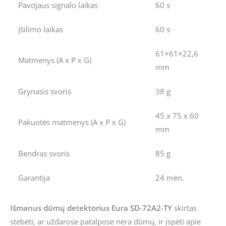
Pavojaus signalo laikas
60 s
Įšilimo laikas
60 s
61×61×22,6
Matmenys (A x P x G)
mm
Grynasis svoris
38 g
45 x 75 x 60
Pakuotės matmenys (A x P x G)
mm
Bendras svoris
85 g
Garantija
24 mėn.
Išmanus dūmų detektorius Eura SD-72A2-TY
skirtas
stebėti, ar uždarose patalpose nėra dūmų, ir įspėti apie