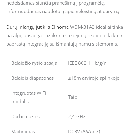
nedelsdamas siunčia pranešimą į programėlę,
informuodamas naudotoją apie neleistiną atidarymą.
Durų ir langų jutiklis
El home
WDM-31A2 idealiai tinka
patalpų apsaugai, užtikrina stebėjimą realiuoju laiku ir
paprastą integraciją su išmaniųjų namų sistemomis.
Belaidžio ryšio sąsaja
IEEE 802.11 b/g/n
Belaidis diapazonas
≤18m atviroje aplinkoje
Integruotas WiFi
Taip
modulis
Darbo dažnis
2,4 GHz
Maitinimas
DC3V (AAA x 2)