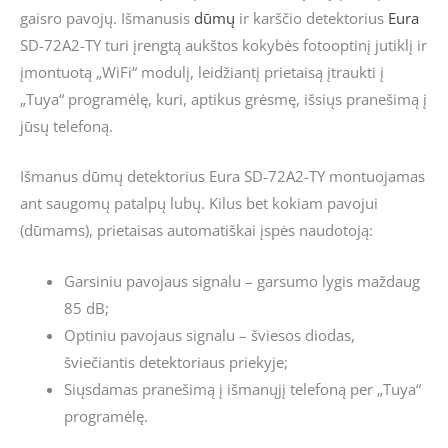
gaisro pavojų. Išmanusis
dūmų
ir karščio detektorius
Eura
SD-72A2-TY turi įrengtą aukštos kokybės fotooptinį jutiklį ir
įmontuotą „WiFi“ modulį, leidžiantį prietaisą įtraukti į
„Tuya“ programėlę, kuri, aptikus grėsmę, išsiųs pranešimą į
jūsų telefoną.
Išmanus dūmų detektorius Eura SD-72A2-TY montuojamas
ant saugomų patalpų lubų. Kilus bet kokiam pavojui
(dūmams), prietaisas automatiškai įspės naudotoją:
Garsiniu pavojaus signalu – garsumo lygis maždaug
85 dB;
Optiniu pavojaus signalu – šviesos diodas,
šviečiantis detektoriaus priekyje;
Siųsdamas pranešimą į išmanųjį telefoną per „Tuya“
programėlę.