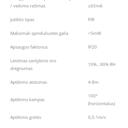
/ veikimo režimas
≤65mA
Jutiklio tipas
PIR
Maksimali spinduliuotės galia
<5mW
Apsaugos faktorius
IP20
Leistinas santykinis oro
10%…90% RH
drėgnumas
Aptikimo atstumas
4-8m
100°
Aptikimo kampas
(horizontalus)
Aptikimo greitis
0,5-1m/s