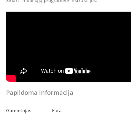
Smart“ mobiliąją programėlę instrukcijos:
Papildoma informacija
Gamintojas
Eura