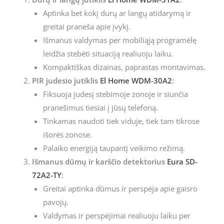
Aptinka bet kokį durų ar langų atidarymą ir
greitai praneša apie įvykį.
Išmanus valdymas per mobiliąją programėlę
leidžia stebėti situaciją realiuoju laiku.
Kompaktiškas dizainas, paprastas montavimas.
PIR judesio jutiklis
El Home WDM-30A2
:
Fiksuoja judesį stebimoje zonoje ir siunčia
pranešimus tiesiai į jūsų telefoną.
Tinkamas naudoti tiek viduje, tiek tam tikrose
išorės zonose.
Palaiko energiją taupantį veikimo režimą.
Išmanus dūmų ir karščio detektorius
Eura SD-
72A2-TY
:
Greitai aptinka dūmus ir perspėja apie gaisro
pavojų.
Valdymas ir perspėjimai realiuoju laiku per