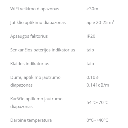
WiFi veikimo diapazonas
>30m
Jutiklio aptikimo diapazonas
apie 20-25 m²
Apsaugos faktorius
IP20
Senkančios baterijos indikatorius
taip
Klaidos indikatorius
taip
Dūmų aptikimo jautrumo
0.108-
diapazonas
0.141dB/m
Karščio aptikimo jautrumo
54°C~70°C
diapazonas
Darbinė temperatūra
0°C~+40°C