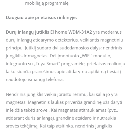
mobiliąją programėlę.
Daugiau apie prietaisus rinkinyje:
Durų ir langų jutiklis El home WDM-31A2
yra modernus
durų ir langų atidarymo detektorius, veikiantis magnetiniu
principu. Jutiklį sudaro dvi sudedamosios dalys: nendrinis
jungiklis ir magnetas. Dėl įmontuoto „WiFi“ modulio,
integruoto su „Tuya Smart“ programėle, prietaisas realiuoju
laiku siunčia pranešimus apie atidarymo aptikimą tiesiai į
naudotojo išmanųjį telefoną.
Nendrinis jungiklis veikia įprastu režimu, kai šalia jo yra
magnetas. Magnetinis laukas priverčia grandinę užsidaryti
ir leidžia tekėti srovei. Kai magnetas atitraukiamas (pvz.,
atidarant duris ar langą), grandinė atsidaro ir nutraukia
srovės tekėjimą. Kai taip atsitinka, nendrinis jungiklis