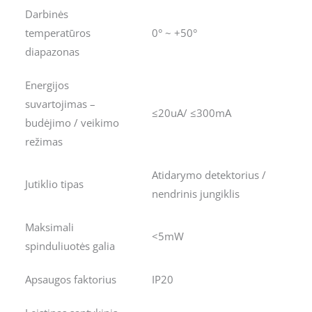
Darbinės
temperatūros
0° ~ +50°
diapazonas
Energijos
suvartojimas –
≤20uA/ ≤300mA
budėjimo / veikimo
režimas
Atidarymo detektorius /
Jutiklio tipas
nendrinis jungiklis
Maksimali
<5mW
spinduliuotės galia
Apsaugos faktorius
IP20