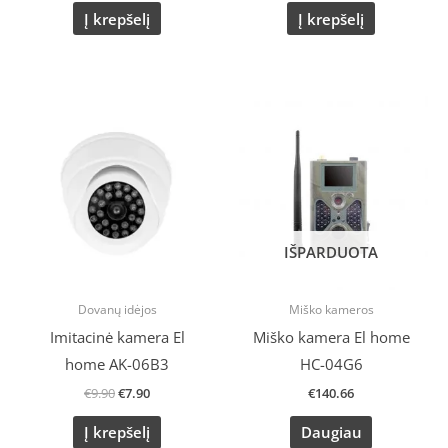
Į krepšelį
Į krepšelį
Original
Current
price
price
was:
is:
€9.90.
€7.90.
IŠPARDUOTA
Dovanų idėjos
Miško kameros
Imitacinė kamera El
Miško kamera El home
home AK-06B3
HC-04G6
€
9.90
€
7.90
€
140.66
Į krepšelį
Daugiau