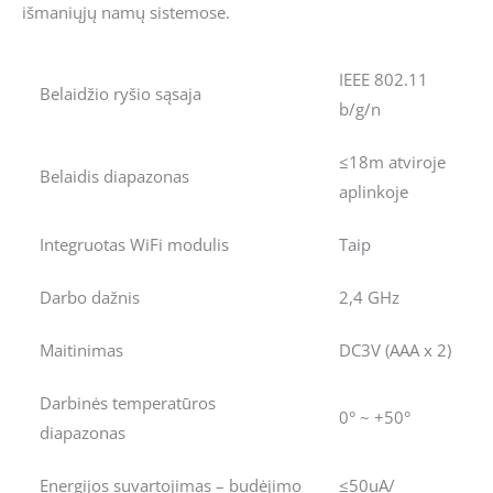
išmaniųjų namų sistemose.
IEEE 802.11
Belaidžio ryšio sąsaja
b/g/n
≤18m atviroje
Belaidis diapazonas
aplinkoje
Integruotas WiFi modulis
Taip
Darbo dažnis
2,4 GHz
Maitinimas
DC3V (AAA x 2)
Darbinės temperatūros
0° ~ +50°
diapazonas
Energijos suvartojimas – budėjimo
≤50uA/