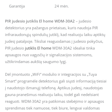
Garantija
24 mėn.
PIR judesio jutiklis El home WDM-30A2
– judesio
detektorius yra pažangus prietaisas, kuris naudoja PIR
infraraudonųjų spindulių jutiklį, kad realiuoju laiku aptiktų
judesį patalpoje. Tiksliai reaguodamas į judesio pokyčius,
PIR judesio
jutiklis
El home
WDM-30A2 idealiai tinka
apsaugos nuo vagysčių ir signalizacijos sistemoms,
užtikrindamas aukštą saugumo lygį.
Dėl įmontuoto „WiFi“ modulio ir integracijos su „Tuya
Smart“ programėle detektorius gali siųsti informaciją tiesiai
į naudotojo išmanųjį telefoną. Aptikus judesį, naudotojas
gauna pranešimus realiuoju laiku, todėl gali nedelsiant
reaguoti. WDM-30A2 yra patikimas stebėjimo ir apsaugos
sprendimas tiek namuose, tiek biure, lengvai valdomas