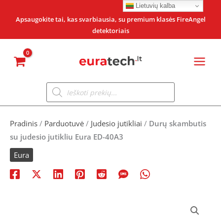
Pereiti
Lietuvių kalba
prie
Apsaugokite tai, kas svarbiausia, su premium klasės FireAngel
detektoriais
turinio
Products
search
Pradinis
/
Parduotuvė
/
Judesio jutikliai
/
Durų skambutis
su judesio jutikliu Eura ED-40A3
Eura