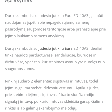
Aprašymas
Durų skambutis su judesio jutikliu Eura ED-40A3 gali būti
naudojamas įspėti apie nepageidaujamų asmenų
pasirodymą saugomose teritorijose arba pranešti apie prie
įėjimo laukiamo asmens atvykimą.
Durų skambutis su
judesio jutikliu
Eura
ED-40A3 idealiai
tinka naudoti parduotuvėse, sandėliuose, biuruose ir
dirbtuvėse, ypač ten, kur stebimas asmuo yra nutolęs nuo
saugomos zonos.
Rinkinį sudaro 2 elementai: siųstuvas ir imtuvas, todėl
įėjimus galima stebėti didesniu atstumu. Aptikus judesį
prie stebimo įėjimo, siųstuvas iš karto siunčia radijo
signalą į imtuvą, po kurio imtuvas skleidžia garsą. Galima
rinktis iš 16 galimų skambėjimo melodijų.