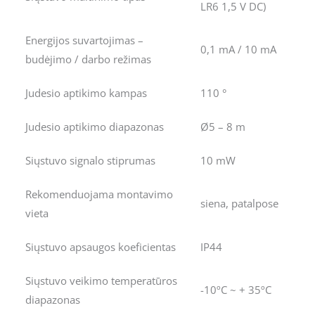
LR6 1,5 V DC)
Energijos suvartojimas –
0,1 mA / 10 mA
budėjimo / darbo režimas
Judesio aptikimo kampas
110 °
Judesio aptikimo diapazonas
Ø5 – 8 m
Siųstuvo signalo stiprumas
10 mW
Rekomenduojama montavimo
siena, patalpose
vieta
Siųstuvo apsaugos koeficientas
IP44
Siųstuvo veikimo temperatūros
-10ºC ~ + 35ºC
diapazonas