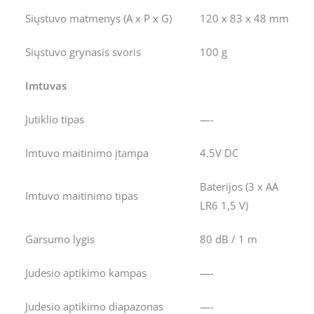
Siųstuvo matmenys (A x P x G)
120 x 83 x 48 mm
Siųstuvo grynasis svoris
100 g
Imtuvas
Jutiklio tipas
—-
Imtuvo maitinimo įtampa
4.5V DC
Baterijos (3 x AA
Imtuvo maitinimo tipas
LR6 1,5 V)
Garsumo lygis
80 dB / 1 m
Judesio aptikimo kampas
—-
Judesio aptikimo diapazonas
—-