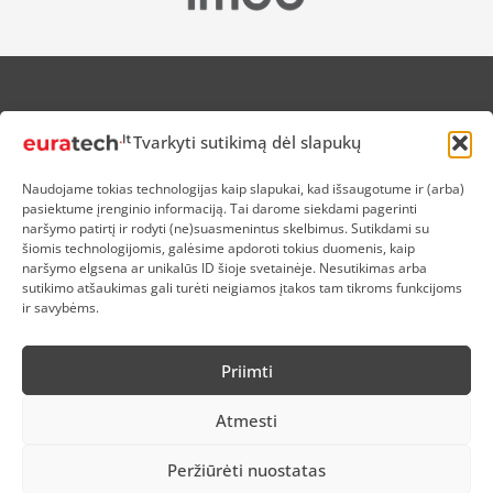
APIE MUS
Tvarkyti sutikimą dėl slapukų
NUOLAIDOS HEROJAMS
PRISTATYMAS
Naudojame tokias technologijas kaip slapukai, kad išsaugotume ir (arba)
PREKIŲ IR PINIGŲ GRĄŽINIMAS
pasiektume įrenginio informaciją. Tai darome siekdami pagerinti
ATSISKAITYMAS
naršymo patirtį ir rodyti (ne)suasmenintus skelbimus. Sutikdami su
D.U.K
šiomis technologijomis, galėsime apdoroti tokius duomenis, kaip
naršymo elgsena ar unikalūs ID šioje svetainėje. Nesutikimas arba
KOKYBĖS POLITIKA
sutikimo atšaukimas gali turėti neigiamos įtakos tam tikroms funkcijoms
SLAPUKŲ POLITIKA
ir savybėms.
PRIVATUMO POLITIKA
SĄLYGOS IR TAISYKLĖS
Priimti
ELEKTRONIKOS RŪŠIAVIMAS
Atmesti
Peržiūrėti nuostatas
2026 © Testgroup LT, UAB | Visos teisės saugomos.