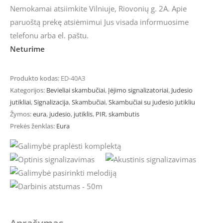
Nemokamai atsiimkite Vilniuje, Riovonių g. 2A. Apie
paruoštą prekę atsiėmimui Jus visada informuosime
telefonu arba el. paštu.
Neturime
Produkto kodas:
ED-40A3
Kategorijos:
Bevieliai skambučiai
,
Įėjimo signalizatoriai
,
Judesio
jutikliai
,
Signalizacija
,
Skambučiai
,
Skambučiai su judesio jutikliu
Žymos:
eura
,
judesio
,
jutiklis
,
PIR
,
skambutis
Prekės ženklas:
Eura