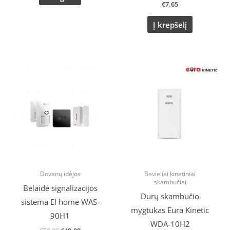
€
7.65
Į krepšelį
Original
Current
price
price
was:
is:
€59.80.
€49.00.
Dovanų idėjos
Bevieliai kinetiniai
skambučiai
Belaidė signalizacijos
Durų skambučio
sistema El home WAS-
mygtukas Eura Kinetic
90H1
WDA-10H2