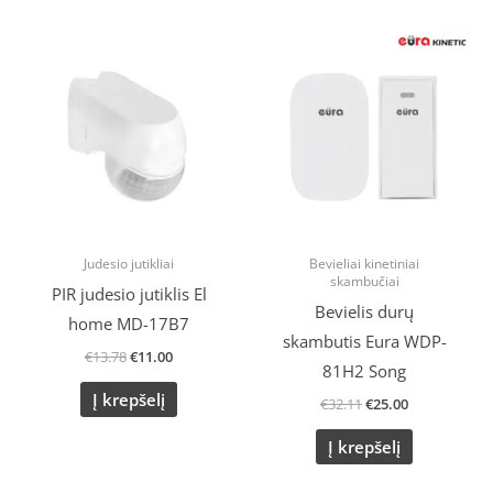
Original
Current
Original
Current
price
price
price
price
was:
is:
was:
is:
€13.78.
€11.00.
€32.11.
€25.00.
Judesio jutikliai
Bevieliai kinetiniai
skambučiai
PIR judesio jutiklis El
Bevielis durų
home MD-17B7
skambutis Eura WDP-
€
13.78
€
11.00
81H2 Song
Į krepšelį
€
32.11
€
25.00
Į krepšelį