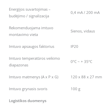
Energijos suvartojimas –
0,4 mA / 200 mA
budėjimo / signalizacija
Rekomenduojama imtuvo
Sienos, vidaus
montavimo vieta
Imtuvo apsaugos faktorius
IP20
Imtuvo temperatūros veikimo
0ºC ~ + 35ºC
diapazonas
Imtuvo matmenys (A x P x G)
120 x 88 x 27 mm
Imtuvo grynasis svoris
100 g
Logistikos duomenys