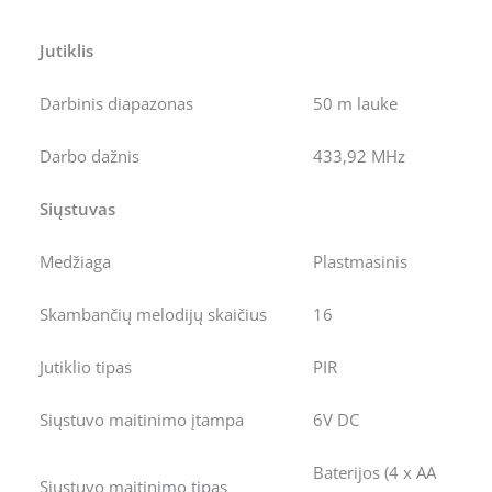
Jutiklis
Darbinis diapazonas
50 m lauke
Darbo dažnis
433,92 MHz
Siųstuvas
Medžiaga
Plastmasinis
Skambančių melodijų skaičius
16
Jutiklio tipas
PIR
Siųstuvo maitinimo įtampa
6V DC
Baterijos (4 x AA
Siųstuvo maitinimo tipas