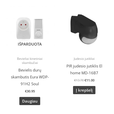
Original
Current
price
price
was:
is:
€13.78.
€11.00.
IŠPARDUOTA
Bevieliai kinetiniai
Judesio jutikliai
skambučiai
PIR judesio jutiklis El
Bevielis durų
home MD-16B7
skambutis Eura WDP-
€
13.78
€
11.00
91H2 Soul
Į krepšelį
€
30.95
Daugiau