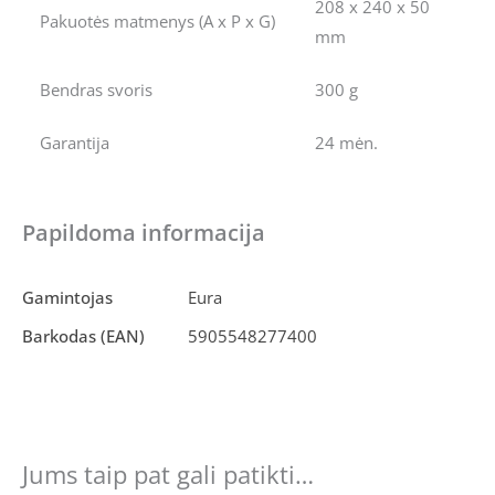
208 x 240 x 50
Pakuotės matmenys (A x P x G)
mm
Bendras svoris
300 g
Garantija
24 mėn.
Papildoma informacija
Gamintojas
Eura
Barkodas (EAN)
5905548277400
Jums taip pat gali patikti…