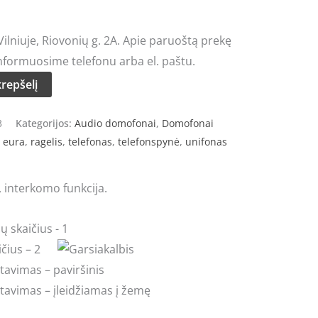
rice
lniuje, Riovonių g. 2A. Apie paruoštą prekę
:
nformuosime telefonu arba el. paštu.
49.00.
krepšelį
3
Kategorijos:
Audio domofonai
,
Domofonai
,
eura
,
ragelis
,
telefonas
,
telefonspynė
,
unifonas
 interkomo funkcija.