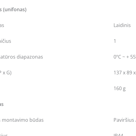
s (unifonas)
as
Laidinis
ičius
1
atūros diapazonas
0ºC ~ + 5
 x G)
137 x 89 
160 g
as
ės montavimo būdas
Paviršius 
rius
IP44