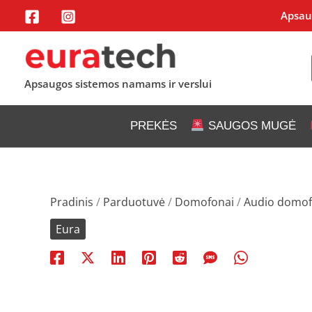
Pereiti
Apsaug
prie
turinio
Apsaugos sistemos namams ir verslui
PREKĖS
SAUGOS MUGĖ
Pradinis
/
Parduotuvė
/
Domofonai
/
Audio domof
Eura