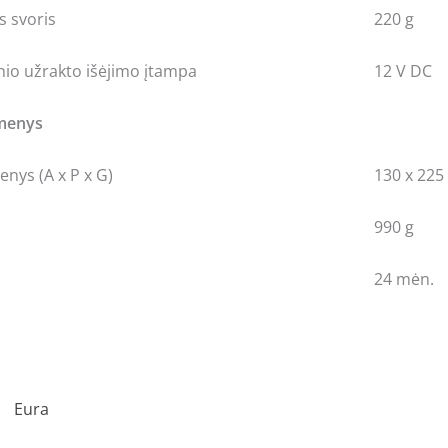
s svoris
220 g
io užrakto išėjimo įtampa
12 V DC
omenys
nys (A x P x G)
130 x 225
990 g
24 mėn.
Eura