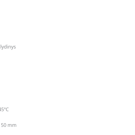
 lydinys
45ºC
x 50 mm