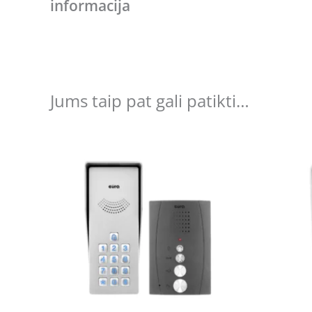
informacija
Jums taip pat gali patikti…
Original
Current
price
price
was:
is:
€100.62.
€78.60.