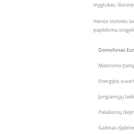
mygtukas, išorinė
Vienos stotelės la
papildomu stogeli
Domofonas Eur
Maitinimo įtam
Energijos suvar
Jungiamųjų laid
Palaikomų išėji
Galimas išplėti