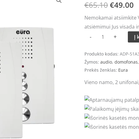
kiekis:
€
65.10
€
49.00
price
p
Domofonas
Nemokamai atsiimkite Vi
Eura
was:
is
atsiėmimui Jus visada i
ADP-
€65.10.
€
-
+
Į 
51A3
Difesa
Produkto kodas:
ADP-51A
White
Žymos:
audio
,
domofonas
Prekės ženklas:
Eura
Vieno namo, 2 unifonai,