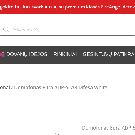
okite tai, kas svarbiausia, su premium klasės FireAngel detek
Products
search
DOVANŲ IDĖJOS
RINKINIAI
GESINTUVŲ PATIKRA
onai
/
Domofonas Eura ADP-51A3 Difesa White
Domofonas Eura ADP-5
produkto
Original
C