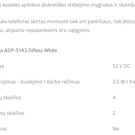
s kasetės aplinkos diskretiško stebėjimo mygtukas ir skamb
uko telefonas skirtas montuoti tiek ant paviršiaus, tiek įleis
u, atspariu nepalankioms oro sąlygoms.
a ADP-51A3 Difesa White
pa
12 V DC
tojimas – budėjimo / darbo režimas
0,5 W / 4
ų skaičius
4
mų skaičius
2
mas
Ne