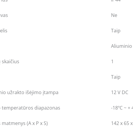
uvas
Ne
elis
Taip
Aliuminio
 skaičius
1
Taip
io užrakto išėjimo įtampa
12 V DC
o temperatūros diapazonas
-18ºC ~ + 
s matmenys (A x P x S)
142 x 65 