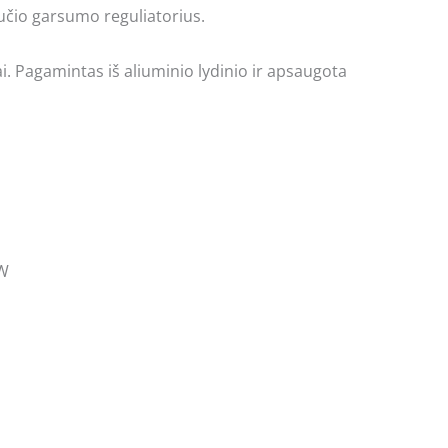
učio garsumo reguliatorius.
tai. Pagamintas iš aliuminio lydinio ir apsaugota
 W