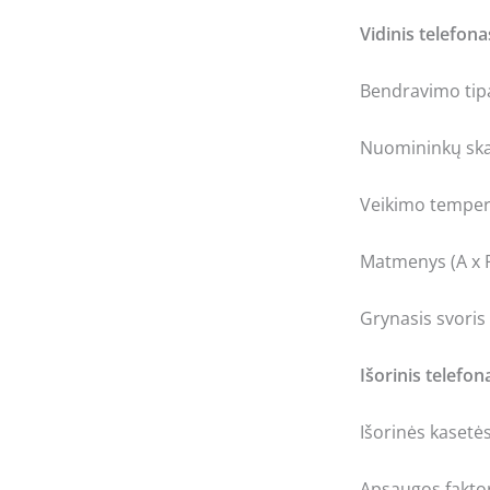
Vidinis telefona
Bendravimo tip
Nuomininkų ska
Veikimo temper
Matmenys (A x P
Grynasis svoris
Išorinis telefon
Išorinės kaset
Apsaugos fakto