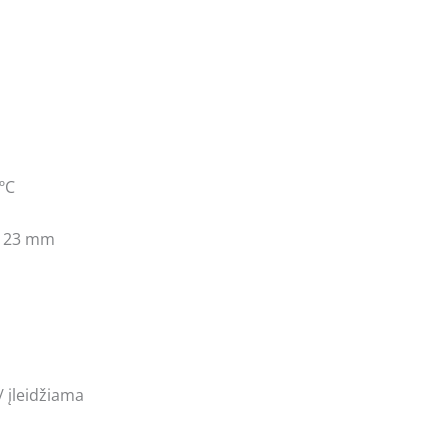
5ºC
x 23 mm
/ įleidžiama