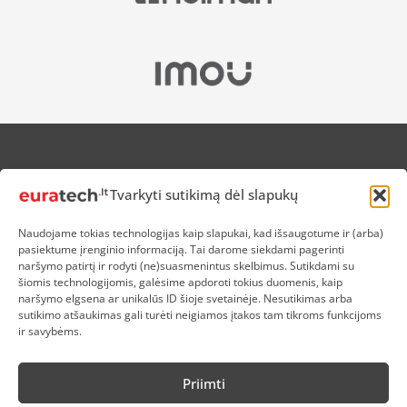
APIE MUS
Tvarkyti sutikimą dėl slapukų
NUOLAIDOS HEROJAMS
PRISTATYMAS
Naudojame tokias technologijas kaip slapukai, kad išsaugotume ir (arba)
PREKIŲ IR PINIGŲ GRĄŽINIMAS
pasiektume įrenginio informaciją. Tai darome siekdami pagerinti
ATSISKAITYMAS
naršymo patirtį ir rodyti (ne)suasmenintus skelbimus. Sutikdami su
D.U.K
šiomis technologijomis, galėsime apdoroti tokius duomenis, kaip
naršymo elgsena ar unikalūs ID šioje svetainėje. Nesutikimas arba
KOKYBĖS POLITIKA
sutikimo atšaukimas gali turėti neigiamos įtakos tam tikroms funkcijoms
SLAPUKŲ POLITIKA
ir savybėms.
PRIVATUMO POLITIKA
SĄLYGOS IR TAISYKLĖS
Priimti
ELEKTRONIKOS RŪŠIAVIMAS