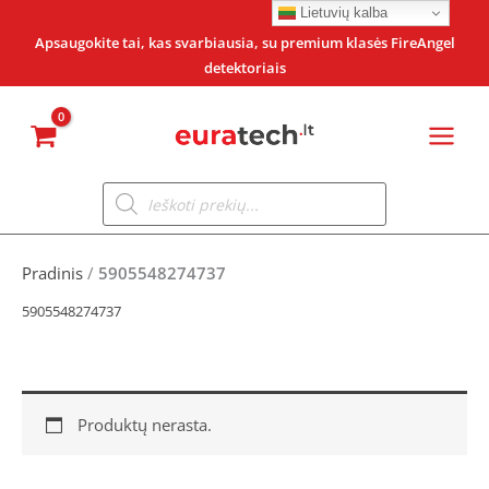
Pereiti
Lietuvių kalba
prie
Apsaugokite tai, kas svarbiausia, su premium klasės FireAngel
detektoriais
turinio
Products
search
Pradinis
/
5905548274737
5905548274737
Produktų nerasta.