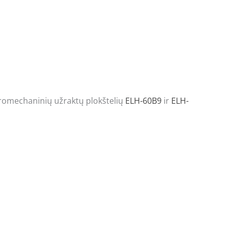
ktromechaninių užraktų plokštelių
ELH-60B9
ir
ELH-