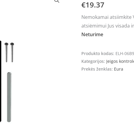
€
19.37
Nemokamai atsiimkite Vi
atsiėmimui Jus visada i
Neturime
Produkto kodas:
ELH-06B
Kategorijos:
Įeigos kontrol
Prekės ženklas:
Eura