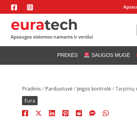
Pereiti
Apsaug
prie
turinio
Apsaugos sistemos namams ir verslui
PREKĖS
SAUGOS MUGĖ
Pradinis
/
Parduotuvė
/
Įeigos kontrolė
/
Tarpinių 
Eura