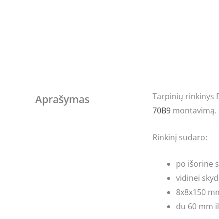
Tarpinių rinkinys 
Aprašymas
70B9
montavimą.
Rinkinį sudaro:
po išorine s
vidinei skyd
8x8x150 mm 
du 60 mm ilg