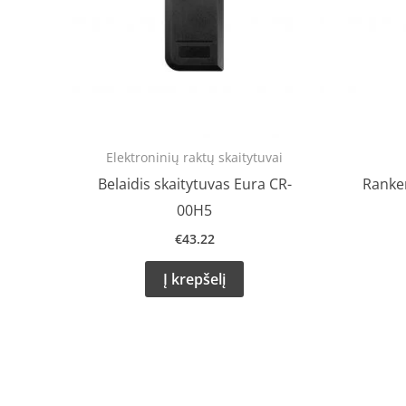
Elektroninių raktų skaitytuvai
Belaidis skaitytuvas Eura CR-
Ranken
00H5
€
43.22
Į krepšelį