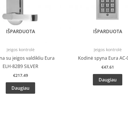
IŠPARDUOTA
IŠPARDUOTA
Įeigos kontrolė
Įeigos kontrolė
a su įeigos valdikliu Eura
Kodinė spyna Eura AC-
ELH-82B9 SILVER
€
47.61
€
217.49
Daugiau
Daugiau