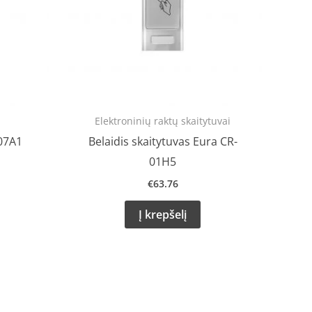
Elektroninių raktų skaitytuvai
07A1
Belaidis skaitytuvas Eura CR-
01H5
€
63.76
Į krepšelį