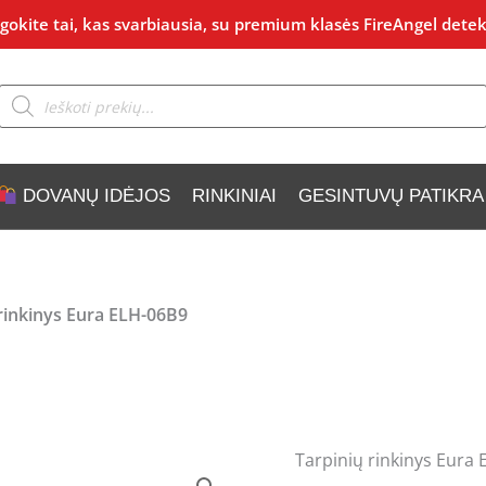
okite tai, kas svarbiausia, su premium klasės FireAngel detek
Products
search
DOVANŲ IDĖJOS
RINKINIAI
GESINTUVŲ PATIKRA
rinkinys Eura ELH-06B9
Tarpinių rinkinys Eura