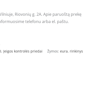
lniuje, Riovonių g. 2A. Apie paruoštą prekę
nformuosime telefonu arba el. paštu.
9
ė
,
Įeigos kontrolės priedai
Žymos:
eura
,
rinkinys