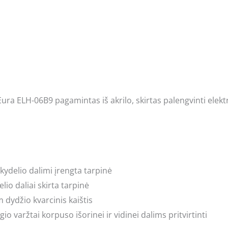
Eura ELH-06B9 pagamintas iš akrilo, skirtas palengvinti ele
kydelio dalimi įrengta tarpinė
elio daliai skirta tarpinė
dydžio kvarcinis kaištis
io varžtai korpuso išorinei ir vidinei dalims pritvirtinti